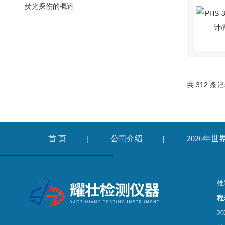
荧光探伤的概述
共 312 条
首 页
公司介绍
2026年
|
|
推
程
2